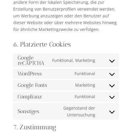
andere Form der lokalen Speicherung, die zur
Erstellung von Benutzerprofilen verwendet werden,
um Werbung anzuzeigen oder den Benutzer auf
dieser Website oder über mehrere Websites hinweg
für ähnliche Marketingzwecke zu verfolgen.
6. Platzierte Cookies
Google
Funktional, Marketing
reCAPTCHA
Consent
to
WordPress
Funktional
Consent
service
to
google-
Google Fonts
Marketing
Consent
service
recaptcha
to
Complianz
Funktional
wordpress
Consent
service
to
Gegenstand der
google-
Sonstiges
service
Consent
Untersuchung
fonts
complianz
to
7. Zustimmung
service